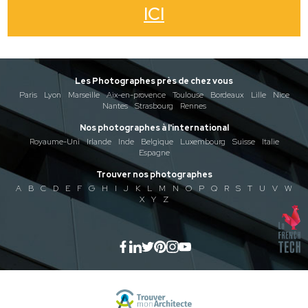
ICI
Les Photographes près de chez vous
Paris
Lyon
Marseille
Aix-en-provence
Toulouse
Bordeaux
Lille
Nice
Nantes
Strasbourg
Rennes
Nos photographes à l'international
Royaume-Uni
Irlande
Inde
Belgique
Luxembourg
Suisse
Italie
Espagne
Trouver nos photographes
A
B
C
D
E
F
G
H
I
J
K
L
M
N
O
P
Q
R
S
T
U
V
W
X
Y
Z