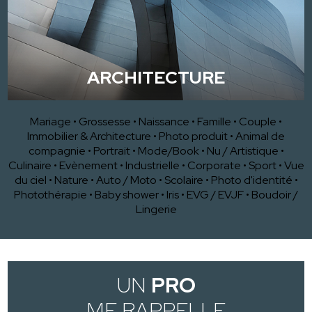
ARCHITECTURE
Mariage
•
Grossesse
•
Naissance
•
Famille
•
Couple
•
Immobilier & Architecture
•
Photo produit
•
Animal de
compagnie
•
Portrait
•
Mode/Book
•
Nu / Artistique
•
Culinaire
•
Evènement
•
Industrielle
•
Corporate
•
Sport
•
Vue
du ciel
•
Nature
•
Auto / Moto
•
Scolaire
•
Photo d'identité
•
Photothérapie
•
Baby shower
•
Iris
•
EVG / EVJF
•
Boudoir /
Lingerie
UN
PRO
ME RAPPELLE