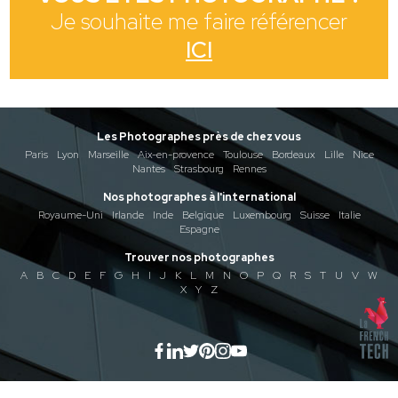
Je souhaite me faire référencer
ICI
Les Photographes près de chez vous
Paris
Lyon
Marseille
Aix-en-provence
Toulouse
Bordeaux
Lille
Nice
Nantes
Strasbourg
Rennes
Nos photographes à l'international
Royaume-Uni
Irlande
Inde
Belgique
Luxembourg
Suisse
Italie
Espagne
Trouver nos photographes
A
B
C
D
E
F
G
H
I
J
K
L
M
N
O
P
Q
R
S
T
U
V
W
X
Y
Z