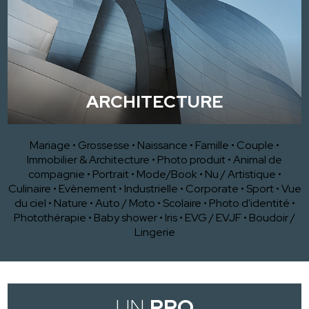
ARCHITECTURE
Mariage
•
Grossesse
•
Naissance
•
Famille
•
Couple
•
Immobilier & Architecture
•
Photo produit
•
Animal de
compagnie
•
Portrait
•
Mode/Book
•
Nu / Artistique
•
Culinaire
•
Evènement
•
Industrielle
•
Corporate
•
Sport
•
Vue
du ciel
•
Nature
•
Auto / Moto
•
Scolaire
•
Photo d'identité
•
Photothérapie
•
Baby shower
•
Iris
•
EVG / EVJF
•
Boudoir /
Lingerie
UN
PRO