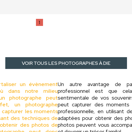
1
VOIR TOUS LES PHOTOGRAPHES À DIE
rtaliser un évènement
Un autre avantage de p
ù dans notre milieu
professionnel est que cel
d'un photographe peut
sentimentale de vos souveni
ffet, un photographe
peut capturer des moments 
r capturer les moments
professionnelle, en utilisant
isant des techniques de
adaptées pour obtenir des pho
obtenir des photos de
photos peuvent vous accompag
hotographe peut donc
et devenir un trésor familial.