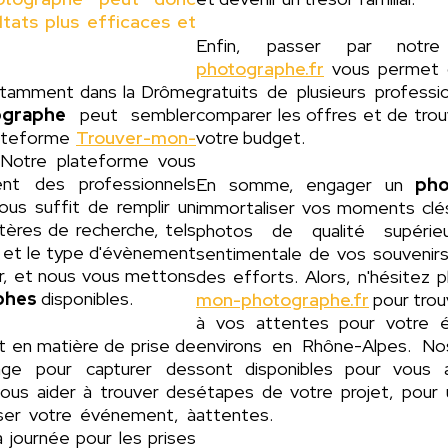
ltats plus efficaces et
Enfin, passer par notr
photographe.fr
vous permet d
notamment dans la Drôme
gratuits de plusieurs profess
ographe
peut sembler
comparer les offres et de trouv
lateforme
Trouver-mon-
votre budget.
 Notre plateforme vous
nt des professionnels
En somme, engager un
pho
vous suffit de remplir un
immortaliser vos moments clés
itères de recherche, tels
photos de qualité supérie
e et le type d'évènement
sentimentale de vos souvenir
r, et nous vous mettons
des efforts. Alors, n'hésitez 
phes
disponibles.
mon-photographe.fr
pour trou
à vos attentes pour votre 
t en matière de prise de
environs en Rhône-Alpes. No
age pour capturer des
sont disponibles pour vous
vous aider à trouver des
étapes de votre projet, pour 
iser votre événement, à
attentes.
a journée pour les prises